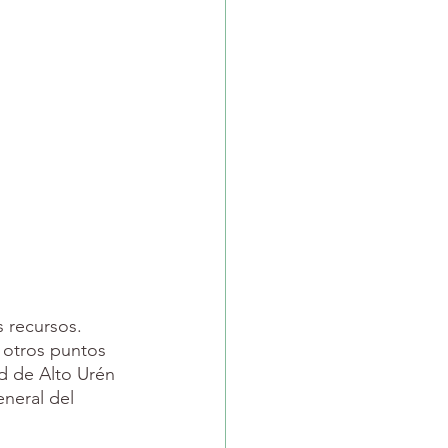
s recursos. 
 otros puntos 
d de Alto Urén 
neral del 