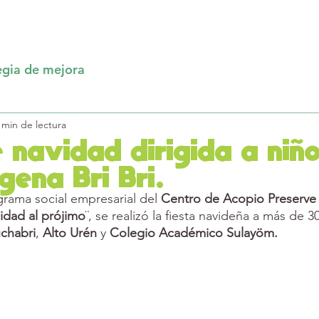
Se
egia de mejora
 min de lectura
e navidad dirigida a niño
gena Bri Bri.
rama social empresarial del 
Centro de Acopio Preserve 
cidad al prójimo
¨, se realizó la fiesta navideña a más de 3
chabri
, 
Alto Urén
 y 
Colegio Académico Sulayöm.