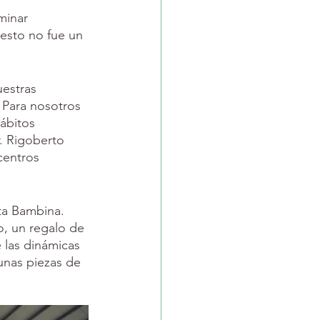
minar 
esto no fue un 
uestras 
 Para nosotros 
ábitos 
. Rigoberto 
centros 
ta Bambina. 
o, un regalo de 
 las dinámicas 
unas piezas de 