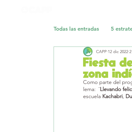
Todas las entradas
5 estrat
CAPP
12 dic 2022
2
Fiesta d
zona indí
Como parte del prog
lema:  ¨
Llevando feli
escuela 
Kachabri
, 
Du