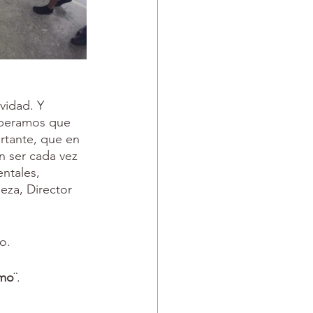
vidad. Y 
Esperamos que 
rtante, que en 
n ser cada vez 
ntales, 
eza, Director 
o. 
imo
¨. 