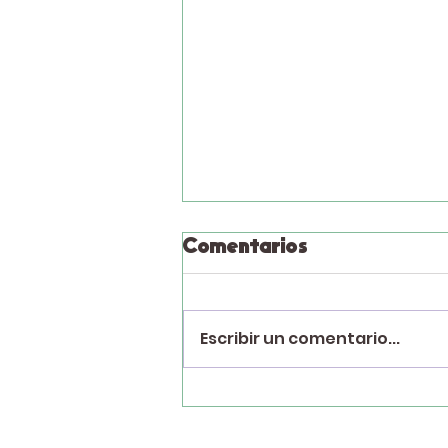
Comentarios
Escribir un comentario...
Pez Velada elaborada
con botellas de
plástico llama a