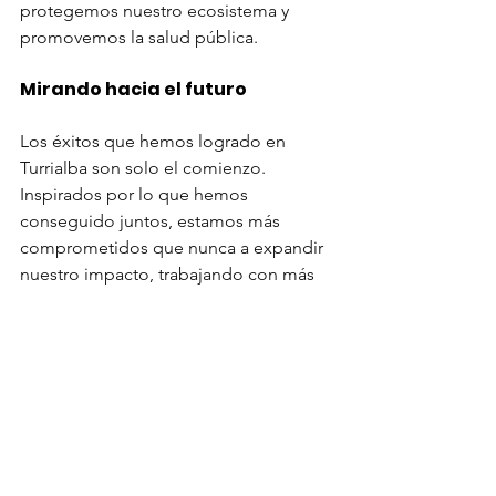
protegemos nuestro ecosistema y 
promovemos la salud pública.
Mirando hacia el futuro
Los éxitos que hemos logrado en 
Turrialba son solo el comienzo. 
Inspirados por lo que hemos 
conseguido juntos, estamos más 
comprometidos que nunca a expandir 
nuestro impacto, trabajando con más 
comunidades y municipios para 
transformar la gestión de residuos en 
Costa Rica.
Nuestro trabajo en Turrialba es un claro 
ejemplo de cómo la colaboración y el 
compromiso comunitario pueden 
conducir a una gestión de residuos 
más efectiva y sostenible. 