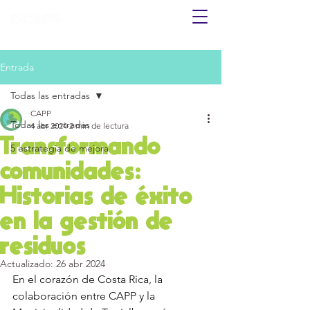
Entrada
Todas las entradas
CAPP
Todas las entradas
4 abr 2024
2 min de lectura
Transformando
5 estrategia de mejora
comunidades:
Historias de éxito
en la gestión de
residuos
Actualizado:
26 abr 2024
En el corazón de Costa Rica, la 
colaboración entre CAPP y la 