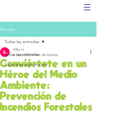
Entrada
Todas las entradas
Kiku cr
Todas las entradas
6 sept 2023
2 min de lectura
Conviértete en un
5 estrategia de mejora
Héroe del Medio
Ambiente:
Prevención de
Incendios Forestales