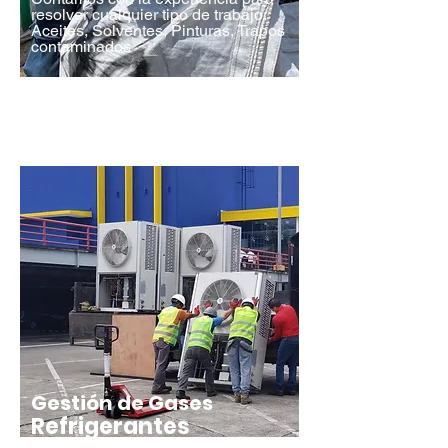
resolver cualquier tipo de trabajo:
Aceites, Solventes, Pinturas, Trapos
contaminados
Cotizar
Gestión de Gases
Refrigerantes