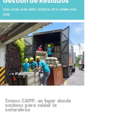
Gestión de Residuos
DSA-UCSA-049-2015
DIGECA-OTO-HPMP-034-
ll
2018
Somos CAPP, un lugar donde
nacimos para cuidar la
naturaleza